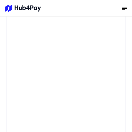
A fintech das 
agências de live marketing
A infraestrutura de 
premiação das 
agências de live 
marketing
a Hub4Pay cuida da 
entrega do prêmio.