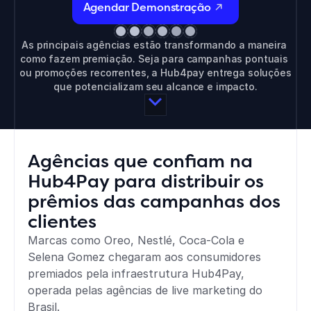
Agendar Demonstração
As principais agências estão transformando a maneira 
como fazem premiação. Seja para campanhas pontuais 
ou promoções recorrentes, a Hub4pay entrega soluções 
que potencializam seu alcance e impacto.
Agências que confiam na 
Hub4Pay para distribuir os 
prêmios das campanhas dos 
clientes
Marcas como Oreo, Nestlé, Coca-Cola e 
Selena Gomez chegaram aos consumidores 
premiados pela infraestrutura Hub4Pay, 
operada pelas agências de live marketing do 
Brasil.