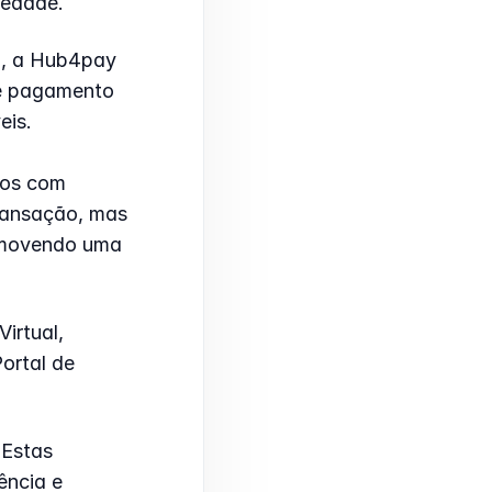
iedade.
m, a Hub4pay 
e pagamento 
eis.
os com 
ansação, mas 
movendo uma 
rtual, 
rtal de 
Estas 
ncia e 