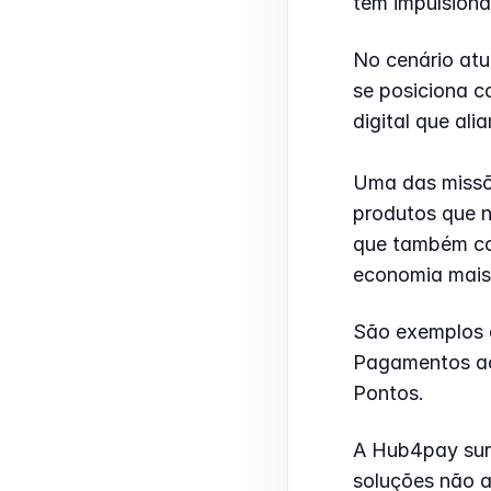
tem impulsiona
No cenário atu
se posiciona 
digital que al
Uma das missõ
produtos que 
que também co
economia mais
São exemplos d
Pagamentos ao 
Pontos.
A Hub4pay sur
soluções não a