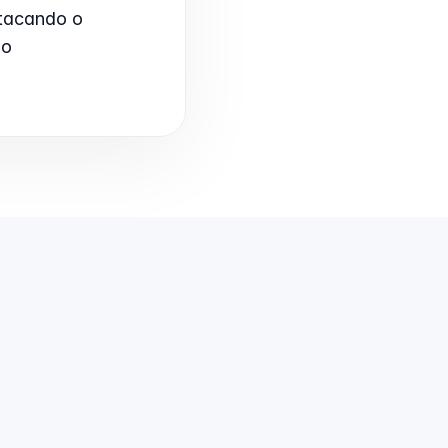
tacando o 
o 
omo empresas incentivam