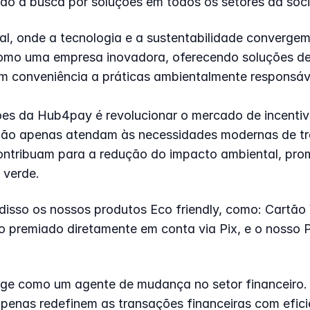
do a busca por soluções em todos os setores da soc
al, onde a tecnologia e a sustentabilidade converge
como uma empresa inovadora, oferecendo soluções d
iam conveniência a práticas ambientalmente responsáv
es da Hub4pay é revolucionar o mercado de incentiv
não apenas atendam às necessidades modernas de tr
ntribuam para a redução do impacto ambiental, pro
 verde.
isso os nossos produtos Eco friendly, como: Cartão Vi
premiado diretamente em conta via Pix, e o nosso Po
ge como um agente de mudança no setor financeiro. 
penas redefinem as transações financeiras com eficiê