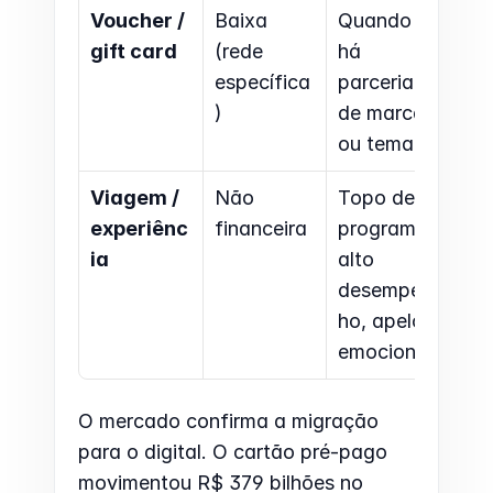
Voucher / 
Baixa 
Quando 
gift card
(rede 
há 
específica
parceria 
)
de marca 
ou tema
Viagem / 
Não 
Topo de 
experiênc
financeira
programa, 
ia
alto 
desempen
ho, apelo 
emocional
O mercado confirma a migração 
para o digital. O cartão pré-pago 
movimentou R$ 379 bilhões no 