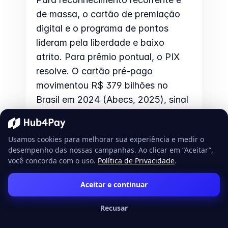
de massa, o cartão de premiação 
digital e o programa de pontos 
lideram pela liberdade e baixo 
atrito. Para prêmio pontual, o PIX 
resolve. O cartão pré-pago 
movimentou R$ 379 bilhões no 
Brasil em 2024 (Abecs, 2025), sinal 
de adoção do formato digital.
Usamos cookies para melhorar sua experiência e medir o
Em síntese
desempenho das nossas campanhas. Ao clicar em “Aceitar”,
você concorda com o uso.
Política de Privacidade
.
Empresas que incentivam bem não 
Aceitar e continuar
gastam mais. Elas desenham 
melhor. Ligam cada prêmio a um 
Recusar
comportamento, escolhem um 