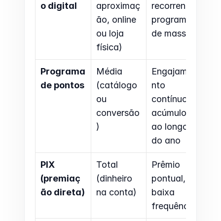
o digital
aproximaç
recorrente, 
ão, online 
programa 
ou loja 
de massa
física)
Programa 
Média 
Engajame
de pontos
(catálogo 
nto 
ou 
contínuo, 
conversão
acúmulo 
)
ao longo 
do ano
PIX 
Total 
Prêmio 
(premiaç
(dinheiro 
pontual, 
ão direta)
na conta)
baixa 
frequência