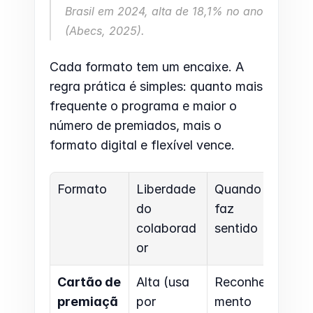
Brasil em 2024, alta de 18,1% no ano 
(Abecs, 2025).
Cada formato tem um encaixe. A 
regra prática é simples: quanto mais 
frequente o programa e maior o 
número de premiados, mais o 
formato digital e flexível vence.
Formato
Liberdade 
Quando 
do 
faz 
colaborad
sentido
or
Cartão de 
Alta (usa 
Reconheci
premiaçã
por 
mento 